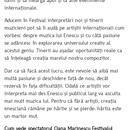
lumii și să meargă apoi și la alte evenimente
internaționale.
Aducem în Festival interpretări noi și tinerii
muzicieni pot să îi audă pe artiștii internaționali cum
vorbesc despre muzica lui Enescu și cu câtă pasiune
se adâncesc în explorarea universului creativ al
acestui geniu. Tinerii au așadar oportunități reale ca
să înțeleagă creația marelui nostru compozitor.
Dar ca să facă acest lucru, este nevoie să aibă mai
multă pasiune și deschidere față de nou, decât
rezervă în fața dificultății. Odată ce artiștii vor
interpreta mai des Enescu și publicul larg va asculta
mai mult muzica lui. Pentru că fără artiști, creația
enesciană rămâne pe hârtie și se pierde: hârtia este
un martor mut.
Cum vede spectatorul Oana Marinescu Festivalul