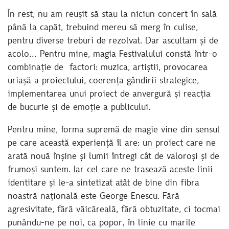
În rest, nu am reușit să stau la niciun concert în sală
până la capăt, trebuind mereu să merg în culise,
pentru diverse treburi de rezolvat. Dar ascultam și de
acolo… Pentru mine, magia Festivalului constă într-o
combinație de factori: muzica, artiștii, provocarea
uriașă a proiectului, coerența gândirii strategice,
implementarea unui proiect de anvergură și reacția
de bucurie și de emoție a publicului.
Pentru mine, forma supremă de magie vine din sensul
pe care această experiență îl are: un proiect care ne
arată nouă înșine și lumii întregi cât de valoroși și de
frumoși suntem. Iar cel care ne trasează aceste linii
identitare și le-a sintetizat atât de bine din fibra
noastră națională este George Enescu. Fără
agresivitate, fără văicăreală, fără obtuzitate, ci tocmai
punându-ne pe noi, ca popor, în linie cu marile