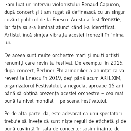
I-am luat un interviu violonistului Renaud Capucon,
după concert și l-am rugat să definească cu un singur
cuvânt publicul de la Enescu. Acesta a fost
frenezie
,
iar fața sa s-a luminat atunci când l-a identificat.
Artistul încă simțea vibrația acestei frenezii în inima
lui.
De aceea sunt multe orchestre mari și mulți artiști
renumiți care revin la Festival. De exemplu, în 2015,
după concert, Berliner Philarmoniker a anunțat că va
reveni la Enescu în 2019, deși până acum ARTEXIM,
organizatorul Festivalului, a negociat aproape 15 ani
până să obțină prezența acestei orchestre – cea mai
bună la nivel mondial – pe scena Festivalului.
Pe de alta parte, da, este adevărat că unii spectatori
trebuie să învețe că sunt niște reguli de etichetă și de
bună cuviință în sala de concerte: sosim înainte de