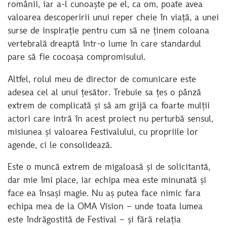
românii, iar a-l cunoaște pe el, ca om, poate avea
valoarea descoperirii unui reper cheie în viață, a unei
surse de inspirație pentru cum să ne ținem coloana
vertebrală dreaptă într-o lume în care standardul
pare să fie cocoașa compromisului.
Altfel, rolul meu de director de comunicare este
adesea cel al unui țesător. Trebuie sa țes o pânză
extrem de complicată și să am grijă ca foarte mulții
actori care intră în acest proiect nu perturbă sensul,
misiunea și valoarea Festivalului, cu propriile lor
agende, ci le consolidează.
Este o muncă extrem de migaloasă și de solicitantă,
dar mie îmi place, iar echipa mea este minunată și
face ea însași magie. Nu aș putea face nimic fara
echipa mea de la OMA Vision – unde toata lumea
este îndrăgostită de Festival – și fără relația