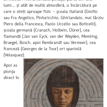
lumi… și atât de multă atmosferă, o încărcătură pe
care o simți aproape fizic – şcoala italiană (Giotto
sau Fra Angelico, Pinturicchio, Ghirlandaio, mai târziu
Piero della Francesca, Paolo Uccello sau Boticelli),
școala germană (Cranach, Holbein, Dürer), cea
flamandă (Jan van Eyck, van der Weyden, Memling,
Bruegel, Bosch, apoi Rembrandt sau Vermeer), cea
franceză (Georges de la Tour) ori spaniolă
(Velasquez).
Apoi as
plonja
direct în