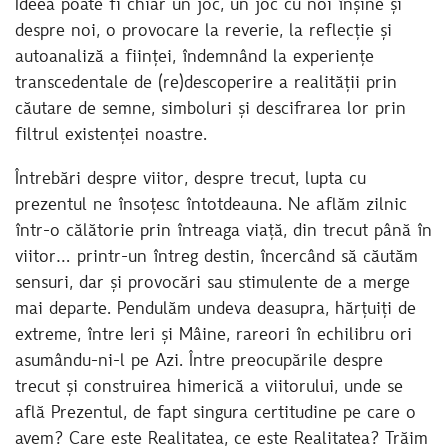
Ideea poate fi chiar un joc, un joc cu noi înșine și
despre noi, o provocare la reverie, la reflecție și
autoanaliză a ființei, îndemnând la experiențe
transcedentale de (re)descoperire a realității prin
căutare de semne, simboluri și descifrarea lor prin
filtrul existenței noastre.
Întrebări despre viitor, despre trecut, lupta cu
prezentul ne însoțesc întotdeauna. Ne aflăm zilnic
într-o călătorie prin întreaga viață, din trecut până în
viitor… printr-un întreg destin, încercând să căutăm
sensuri, dar și provocări sau stimulente de a merge
mai departe. Pendulăm undeva deasupra, hărțuiți de
extreme, între Ieri și Mâine, rareori în echilibru ori
asumându-ni-l pe Azi. Între preocupările despre
trecut și construirea himerică a viitorului, unde se
află Prezentul, de fapt singura certitudine pe care o
avem? Care este Realitatea, ce este Realitatea? Trăim