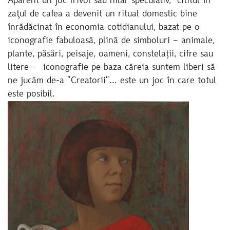
Aparent un joc frivol sau hilar speculativ, cititul în
zaţul de cafea a devenit un ritual domestic bine
înrădăcinat în economia cotidianului, bazat pe o
iconografie fabuloasă, plină de simboluri – animale,
plante, păsări, peisaje, oameni, constelații, cifre sau
litere – iconografie pe baza căreia suntem liberi să
ne jucăm de-a ”Creatorii”… este un joc în care totul
este posibil.