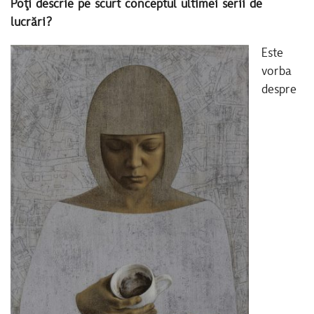
Poţi descrie pe scurt conceptul ultimei serii de
lucrări?
Este
vorba
despre