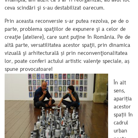
întâmplă, am auzit că s-ar fi reorganizat, au avut loc
ceva scindări şi s-au destabilizat oarecum.
Prin aceasta reconversie s-ar putea rezolva, pe de o
parte, problema spaţiilor de expunere şi a celor de
creaţie (ateliere), care sunt puţine în România. Pe de
altă parte, versatilitatea acestor spaţii, prin dinamica
vizuală şi arhitecturală și prin neconvenţionalitatea
lor, poate conferi actului artistic valenţe speciale, aș
spune provocatoare!
În alt
sens,
apariția
acestor
spații în
cadrul
urban