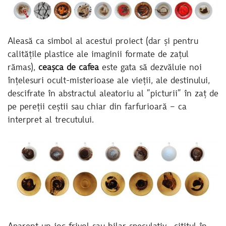
Aleasă ca simbol al acestui proiect (dar și pentru
calitățile plastice ale imaginii formate de zațul
rămas),
ceașca
de cafea
este gata să dezvăluie noi
înțelesuri ocult-misterioase ale vieții, ale destinului,
descifrate în abstractul aleatoriu al ”picturii” în zaț de
pe pereții ceștii sau chiar din farfurioară – ca
interpret al trecutului.