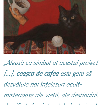
„Aleasă ca simbol al acestui proiect
[…],
ceașca
de cafea
este gata să
dezvăluie noi înțelesuri ocult-
misterioase ale vieții, ale destinului,