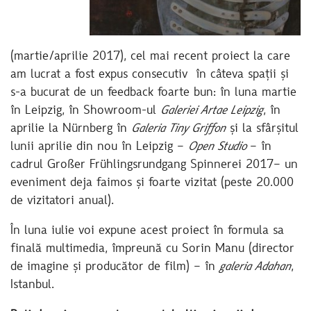
(martie/aprilie 2017), cel mai recent proiect la care
am lucrat a fost expus consecutiv în câteva spații și
s-a bucurat de un feedback foarte bun: în luna martie
în Leipzig, în Showroom-ul
Galeriei Artae Leipzig
, în
aprilie la Nürnberg în
Galeria Tiny Griffon
și la sfârșitul
lunii aprilie din nou în Leipzig –
Open Studio
– în
cadrul Großer Frühlingsrundgang Spinnerei 2017– un
eveniment deja faimos și foarte vizitat (peste 20.000
de vizitatori anual).
În luna iulie voi expune acest proiect în formula sa
finală multimedia, împreună cu Sorin Manu (director
de imagine și producător de film) – în
galeria Adahan
,
Istanbul.