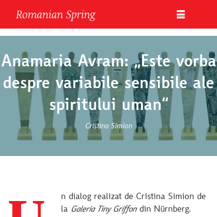
Anamaria Avram: „Este vorba
despre variabile sensibile ale
spiritului uman“
Cristina Simion
n dialog realizat de Cristina Simion de
la
Galeria Tiny Griffon
din Nürnberg.