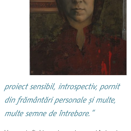
proiect sensibil, introspectiv, pornit
din frământări personale și multe,
multe semne de întrebare.“