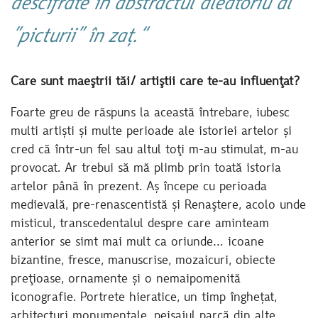
descifrate în abstractul aleatoriu al
”picturii” în zaț.“
Care sunt maeştrii tăi/ artiştii care te-au influenţat?
Foarte greu de răspuns la această întrebare, iubesc
multi artiști și multe perioade ale istoriei artelor și
cred că într-un fel sau altul toţi m-au stimulat, m-au
provocat. Ar trebui să mă plimb prin toată istoria
artelor până în prezent. Aș începe cu perioada
medievală, pre-renascentistă și Renaştere, acolo unde
misticul, transcedentalul despre care aminteam
anterior se simt mai mult ca oriunde… icoane
bizantine, fresce, manuscrise, mozaicuri, obiecte
preţioase, ornamente și o nemaipomenită
iconografie. Portrete hieratice, un timp înghețat,
arhitecturi monumentale, peisajul parcă din alte