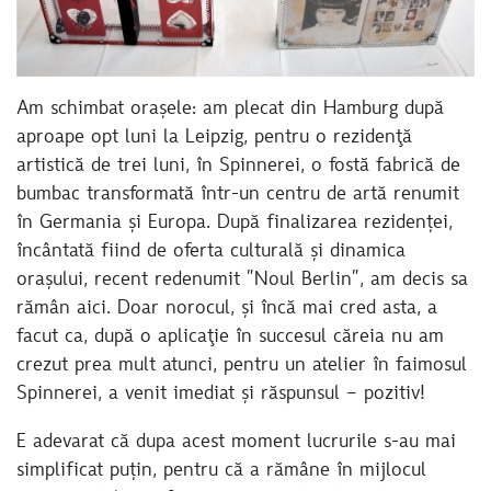
Am schimbat orașele: am plecat din Hamburg după
aproape opt luni la Leipzig, pentru o rezidenţă
artistică de trei luni, în Spinnerei, o fostă fabrică de
bumbac transformată într-un centru de artă renumit
în Germania și Europa. După finalizarea rezidenței,
încântată fiind de oferta culturală și dinamica
orașului, recent redenumit ”Noul Berlin”, am decis sa
rămân aici. Doar norocul, și încă mai cred asta, a
facut ca, după o aplicaţie în succesul căreia nu am
crezut prea mult atunci, pentru un atelier în faimosul
Spinnerei, a venit imediat și răspunsul – pozitiv!
E adevarat că dupa acest moment lucrurile s-au mai
simplificat puțin, pentru că a rămâne în mijlocul