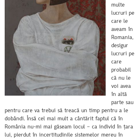
multe
lucruri pe
care le
aveam în
Romania,
desigur
lucruri pe
care
probabil
că nu le
voi avea
în altă
parte sau
pentru care va trebui să treacă un timp pentru a le
dobândi. Însă cel mai mult a cântărit faptul că în
România nu-mi mai găseam locul – ca individ în țara
lui, pierdut în incertitudinile sistemelor mereu în