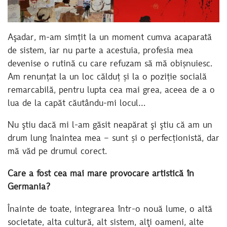
Aşadar, m-am simțit la un moment cumva acaparată
de sistem, iar nu parte a acestuia, profesia mea
devenise o rutină cu care refuzam să mă obișnuiesc.
Am renunțat la un loc călduț și la o poziție socială
remarcabilă, pentru lupta cea mai grea, aceea de a o
lua de la capăt căutându-mi locul…
Nu ştiu dacă mi l-am găsit neapărat şi ştiu că am un
drum lung înaintea mea – sunt și o perfecționistă, dar
mă văd pe drumul corect.
Care a fost cea mai mare provocare artistică în
Germania?
Înainte de toate, integrarea într-o nouă lume, o altă
societate, alta cultură, alt sistem, alţi oameni, alte