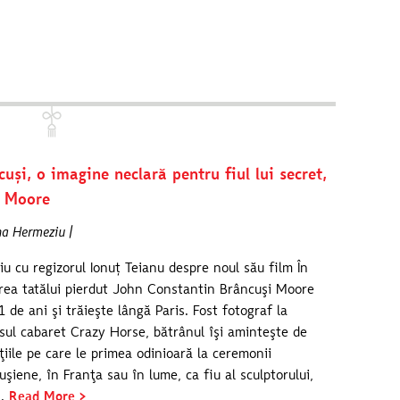
cuși, o imagine neclară pentru fiul lui secret,
 Moore
na Hermeziu |
viu cu regizorul Ionuț Teianu despre noul său film În
rea tatălui pierdut John Constantin Brâncuşi Moore
1 de ani şi trăieşte lângă Paris. Fost fotograf la
sul cabaret Crazy Horse, bătrânul îşi aminteşte de
aţiile pe care le primea odinioară la ceremonii
uşiene, în Franţa sau în lume, ca fiu al sculptorului,
l.
Read More >