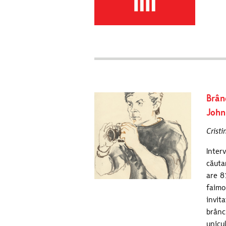
Brân
John
Cristi
Inter
căuta
are 8
faimo
invit
brânc
unicu