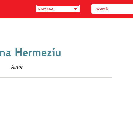
Română
ina Hermeziu
Autor