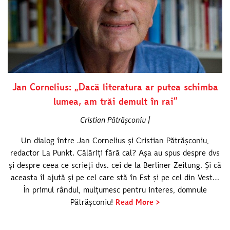
Jan Cornelius: „Dacă literatura ar putea schimba
lumea, am trăi demult în rai“
Cristian Pătrășconiu |
Un dialog între Jan Cornelius și Cristian Pătrășconiu,
redactor La Punkt. Călăriți fără cal? Așa au spus despre dvs
și despre ceea ce scrieți dvs. cei de la Berliner Zeitung. Și că
aceasta îl ajută și pe cel care stă în Est și pe cel din Vest…
În primul rândul, mulțumesc pentru interes, domnule
Pătrășconiu!
Read More >