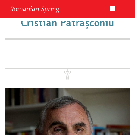
Cristian Pătrășconiu