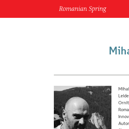
Mih
Mihai
Leid
Ornit
Roman
Innov
Autor