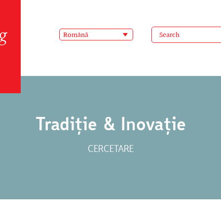
Română
Tradiție & Inovație
CERCETARE