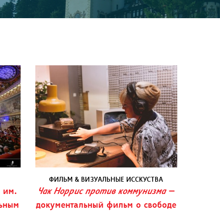
ФИЛЬМ & ВИЗУАЛЬНЫЕ ИССКУСТВА
 им.
Чак Норрис против коммунизма
—
ьным
документальный фильм о свободе