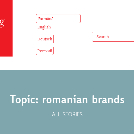
Română
English
Deutsch
Русский
Topic: romanian brands
ALL STORIES