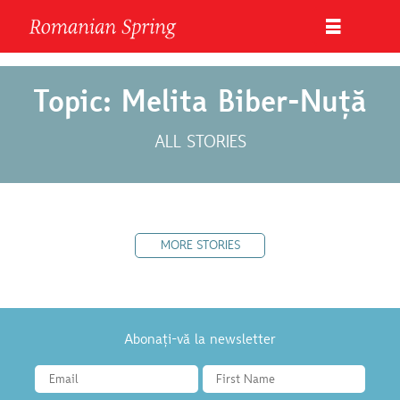
Topic: Melita Biber-Nuță
ALL STORIES
MORE STORIES
Abonați-vă la newsletter