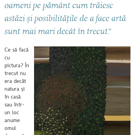
oameni pe pământ cum trăiesc
astăzi și posibilitățile de a face artă
sunt mai mari decât în trecut.“
Ce să facă
cu
pictura? În
trecut nu
era decât
natura și
în casă
sau într-
un loc
anume
omul