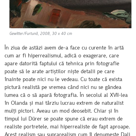
Gewitter/Furtună, 2008, 30 x 40 cm
În ziua de astăzi avem de-a face cu curente în artă
cum ar fi hiperrealismul, adică o exagerare, care
apare datorită faptului că tehnica prin fotografie
poate să le arate artiștilor niște detalii pe care
înainte poate nici nu le vedeau. Cu toate că exista
pictură realistă pe vremea când nici nu se gândea
lumea că o să apară fotografia. În secolul al XVII-lea
în Olanda și mai târziu lucrau extrem de naturalist
mulți pictori. Aveau un mod deosebit. Chiar și în
timpul lui Dürer se poate spune că erau extrem de
realiste portretele, mai hiperrealiste de fapt aproape.
Acest realism sau suprarealism cum îl denumește Dali