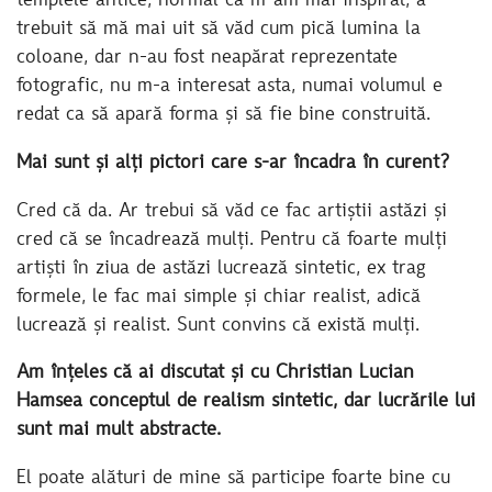
templele antice, normal că m-am mai inspirat, a
trebuit să mă mai uit să văd cum pică lumina la
coloane, dar n-au fost neapărat reprezentate
fotografic, nu m-a interesat asta, numai volumul e
redat ca să apară forma și să fie bine construită.
Mai sunt și alți pictori care s-ar încadra în curent?
Cred că da. Ar trebui să văd ce fac artiștii astăzi și
cred că se încadrează mulți. Pentru că foarte mulți
artiști în ziua de astăzi lucrează sintetic, ex trag
formele, le fac mai simple și chiar realist, adică
lucrează și realist. Sunt convins că există mulți.
Am înțeles că ai discutat și cu Christian Lucian
Hamsea conceptul de realism sintetic, dar lucrările lui
sunt mai mult abstracte.
El poate alături de mine să participe foarte bine cu