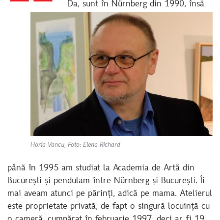
Da, sunt în Nürnberg din 1990, însă
Horia Vancu, Foto: Elena Richard
până în 1995 am studiat la Academia de Artă din
București și pendulam între Nürnberg și București. Îi
mai aveam atunci pe părinți, adică pe mama. Atelierul
este proprietate privată, de fapt o singură locuință cu
o cameră, cumpărat în februarie 1997, deci ar fi 19