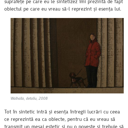
suprafețe pe care eu le sintetizez îmi prezintă de fapt
obiectul pe care eu vreau să-l reprezint și esența lui.
Walhalla, detaliu, 2008
Tot în sintetic intră și esența întregii lucrări cu ceea
ce reprezintă ea ca obiecte, pentru că eu vreau să
transmit un mesaj estetic și nu o poveste și trebuie să