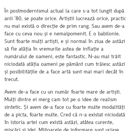
În postmodernismul actual la care s-a tot lungit după
anii ’80, se poate orice. Artiștii lucrează orice, practic
nu mai există o direcție de prim rang. Sau avem de-a
face cu ceva nou și e nemaipomenit. E o babilonie.
Sunt foarte mulți artiști, e și normal în ziua de astăzi
să fie atâția în vremurile astea de inflație a
numărului de oameni, este fantastic. N-au mai trăit
niciodată atâția oameni pe pământ cum trăiesc astăzi
și posibilitățile de a face artă sunt mai mari decât în
trecut.
Avem de-a face cu un număr foarte mare de artiști.
Mulți dintre ei merg cam tot pe o idee de realism
sintetic. Și avem de-a face cu foarte multe modalități
de a picta, foarte multe. Cred că n-a existat niciodată
în istoria artei cum există astăzi, atâtea curente,
mișcări și idei. Mijloacele de informare sunt uriașe