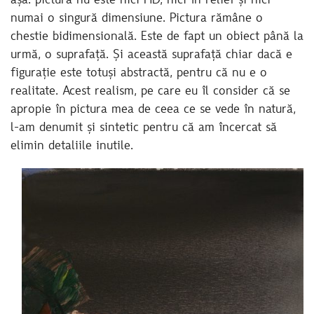
așa: pictura nu este nici HD, nici în relief și nici
numai o singură dimensiune. Pictura rămâne o
chestie bidimensională. Este de fapt un obiect până la
urmă, o suprafață. Și această suprafață chiar dacă e
figurație este totuși abstractă, pentru că nu e o
realitate. Acest realism, pe care eu îl consider că se
apropie în pictura mea de ceea ce se vede în natură,
l-am denumit și sintetic pentru că am încercat să
elimin detaliile inutile.