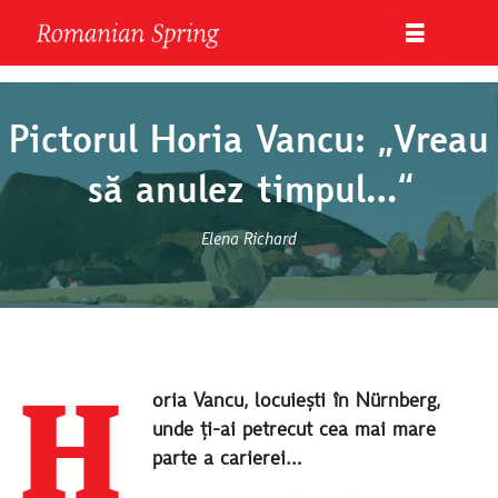
Pictorul Horia Vancu: „Vreau
să anulez timpul…“
Elena Richard
H
oria Vancu, locuiești în Nürnberg,
unde ți-ai petrecut cea mai mare
parte a carierei…