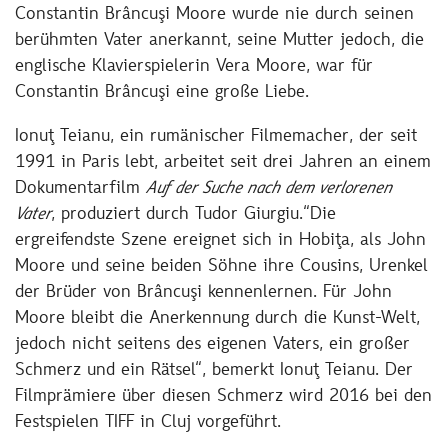
Constantin Brâncuşi Moore wurde nie durch seinen
berühmten Vater anerkannt, seine Mutter jedoch, die
englische Klavierspielerin Vera Moore, war für
Constantin Brâncuşi eine große Liebe.
Ionuţ Teianu, ein rumänischer Filmemacher, der seit
1991 in Paris lebt, arbeitet seit drei Jahren an einem
Dokumentarfilm
Auf der Suche nach dem verlorenen
Vater
, produziert durch Tudor Giurgiu.“Die
ergreifendste Szene ereignet sich in Hobiţa, als John
Moore und seine beiden Söhne ihre Cousins, Urenkel
der Brüder von Brâncuşi kennenlernen. Für John
Moore bleibt die Anerkennung durch die Kunst-Welt,
jedoch nicht seitens des eigenen Vaters, ein großer
Schmerz und ein Rätsel“, bemerkt Ionuţ Teianu. Der
Filmprämiere über diesen Schmerz wird 2016 bei den
Festspielen TIFF in Cluj vorgeführt.